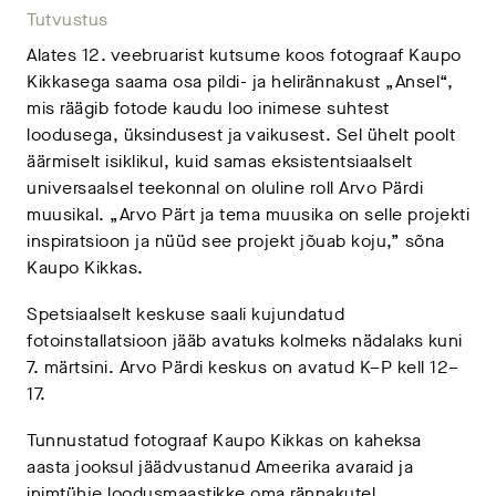
Tutvustus
Alates 12. veebruarist kutsume koos fotograaf Kaupo
Kikkasega saama osa pildi- ja helirännakust „Ansel“,
mis räägib fotode kaudu loo inimese suhtest
loodusega, üksindusest ja vaikusest. Sel ühelt poolt
äärmiselt isiklikul, kuid samas eksistentsiaalselt
universaalsel teekonnal on oluline roll Arvo Pärdi
muusikal. „Arvo Pärt ja tema muusika on selle projekti
inspiratsioon ja nüüd see projekt jõuab koju,” sõna
Kaupo Kikkas.
Spetsiaalselt keskuse saali kujundatud
fotoinstallatsioon jääb avatuks kolmeks nädalaks kuni
7. märtsini. Arvo Pärdi keskus on avatud K–P kell 12–
17.
Tunnustatud fotograaf Kaupo Kikkas on kaheksa
aasta jooksul jäädvustanud Ameerika avaraid ja
inimtühje loodusmaastikke oma rännakutel