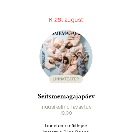
K 26. august
LINNATEATER
Seitsmemagajapäev
muusikaline lavastus
19.00
Linnateatri näitlejad