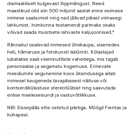
dramaatiliselt kulgevast lõppmängust. Need
maastikud olid siin 500 miljonit aastat enne esimese
inimese saabumist ning nad jäävad pärast viimasegi
lahkumist. Inimkonna testamendi parimaks osaks
võivad saada muistsete rahvaste kaljujoonised.“
Rännakul osalevad inimesed ühekaupa, sisenedes
heli, hämaruse ja fotokunsti labürinti. Külastajad
lubatakse saali viieminutiliste vahedega, mis tagab
personaalse ja segamatu kogemuse. Erinevate
meediumite segunemine koos üksindusega aitab
inimesel kaugeneda tavapärasest näituse või
kontserdikülastuse stereotüübist ning saavutada
erilise meeleseisundi ja vastuvõtlikkuse.
NB! Sissepääs ette ostetud piletiga. Müügil Fientas ja
kohapeal.