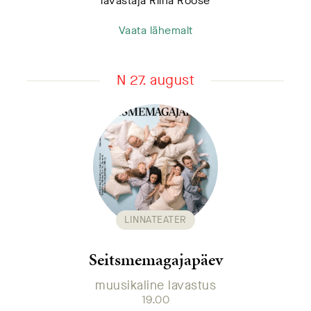
lavastaja Riina Roose
Vaata lähemalt
N 27. august
LINNATEATER
Seitsmemagajapäev
muusikaline lavastus
19.00