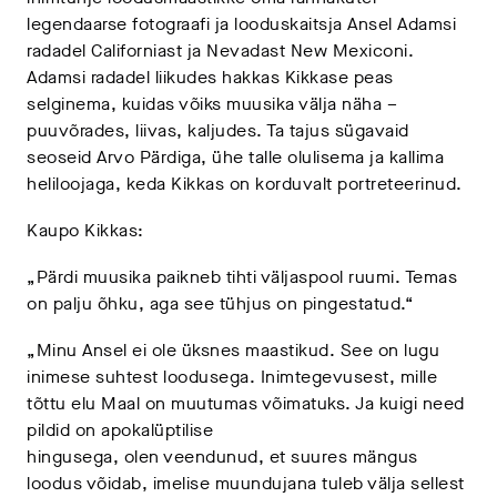
legendaarse fotograafi ja looduskaitsja Ansel Adamsi
radadel Californiast ja Nevadast New Mexiconi.
Adamsi radadel liikudes hakkas Kikkase peas
selginema, kuidas võiks muusika välja näha –
puuvõrades, liivas, kaljudes. Ta tajus sügavaid
seoseid Arvo Pärdiga, ühe talle olulisema ja kallima
heliloojaga, keda Kikkas on korduvalt portreteerinud.
Kaupo Kikkas:
„Pärdi muusika paikneb tihti väljaspool ruumi. Temas
on palju õhku, aga see tühjus on pingestatud.“
„Minu Ansel ei ole üksnes maastikud. See on lugu
inimese suhtest loodusega. Inimtegevusest, mille
tõttu elu Maal on muutumas võimatuks. Ja kuigi need
pildid on apokalüptilise
hingusega, olen veendunud, et suures mängus
loodus võidab, imelise muundujana tuleb välja sellest