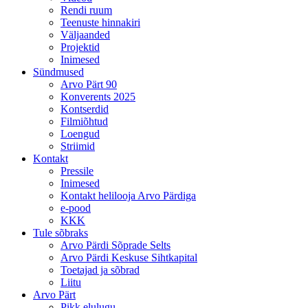
Rendi ruum
Teenuste hinnakiri
Väljaanded
Projektid
Inimesed
Sündmused
Arvo Pärt 90
Konverents 2025
Kontserdid
Filmiõhtud
Loengud
Striimid
Kontakt
Pressile
Inimesed
Kontakt helilooja Arvo Pärdiga
e-pood
KKK
Tule sõbraks
Arvo Pärdi Sõprade Selts
Arvo Pärdi Keskuse Sihtkapital
Toetajad ja sõbrad
Liitu
Arvo Pärt
Pikk elulugu