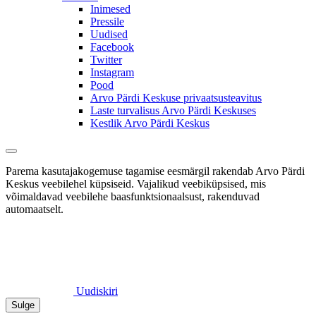
Inimesed
Pressile
Uudised
Facebook
Twitter
Instagram
Pood
Arvo Pärdi Keskuse privaatsusteavitus
Laste turvalisus Arvo Pärdi Keskuses
Kestlik Arvo Pärdi Keskus
Parema kasutajakogemuse tagamise eesmärgil rakendab Arvo Pärdi
Keskus veebilehel küpsiseid. Vajalikud veebiküpsised, mis
võimaldavad veebilehe baasfunktsionaalsust, rakenduvad
automaatselt.
Uudiskiri
Sulge