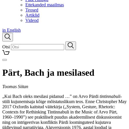
Ettekanded maailmas
Teosed
Artiklid
Videod
in English
Otsi
Pärt, Bach ja mesilased
Toomas Siitan
„Kui Bach oleks mesilasi pidanud …” on Arvo Pärdi
tintinnabuli
-
stiili kujunemisaja kõige mõistatuslikum teos. Enne Christopher May
2017 Oxfordis kaitstud väitekirja („System, Gesture, Rhetoric:
Contexts for Rethinking Tintinnabuli in the Music of Arvo Pärt,
1960–1990”) see praktiliselt puudus akadeemilisest diskussioonist
ning on intrigeerivas konfliktis Pärdi loominguteed kujutava
üldlevinud narratiiviga. Algversioonis 1976. aastal loodud ja