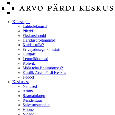
Külastajale
Lahtiolekuajad
Piletid
Ekskursioonid
Haridusprogrammid
Kuidas tulla?
Erivajadusega külastaja
Uurijale
Lemmikloomad
Kohvik
Mida teha lähiümbruses?
Kestlik Arvo Pärdi Keskus
e-pood
Keskusest
Näitused
Arhiiv
Raamatukogu
Residentuur
Salvestusstuudio
Hoone
Videod