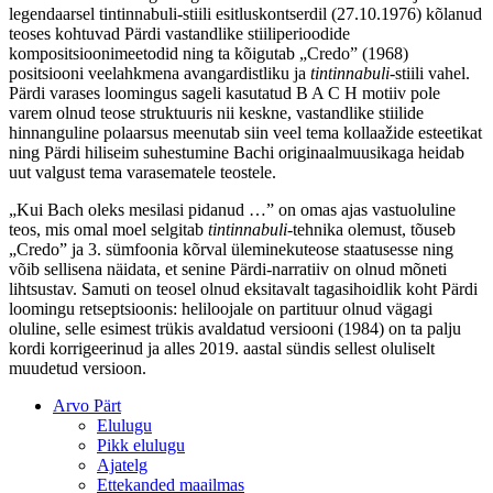
legendaarsel tintinnabuli-stiili esitluskontserdil (27.10.1976) kõlanud
teoses kohtuvad Pärdi vastandlike stiiliperioodide
kompositsioonimeetodid ning ta kõigutab „Credo” (1968)
positsiooni veelahkmena avangardistliku ja
tintinnabuli
-stiili vahel.
Pärdi varases loomingus sageli kasutatud B A C H motiiv pole
varem olnud teose struktuuris nii keskne, vastandlike stiilide
hinnanguline polaarsus meenutab siin veel tema kollaažide esteetikat
ning Pärdi hiliseim suhestumine Bachi originaalmuusikaga heidab
uut valgust tema varasematele teostele.
„Kui Bach oleks mesilasi pidanud …” on omas ajas vastuoluline
teos, mis omal moel selgitab
tintinnabuli
-tehnika olemust, tõuseb
„Credo” ja 3. sümfoonia kõrval üleminekuteose staatusesse ning
võib sellisena näidata, et senine Pärdi-narratiiv on olnud mõneti
lihtsustav. Samuti on teosel olnud eksitavalt tagasihoidlik koht Pärdi
loomingu retseptsioonis: heliloojale on partituur olnud vägagi
oluline, selle esimest trükis avaldatud versiooni (1984) on ta palju
kordi korrigeerinud ja alles 2019. aastal sündis sellest oluliselt
muudetud versioon.
Arvo Pärt
Elulugu
Pikk elulugu
Ajatelg
Ettekanded maailmas