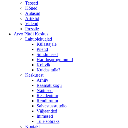
Teosed
Kõned
Autasud
Artiklid
Videod
Pressile
Arvo Pärdi Keskus
Lahtiolekuajad
Külastajale
Piletid
Sündmused
Haridusprogrammid
Kohvik
Kuidas tulla?
Keskusest
Arhiiv
Raamatukogu
Näitused
Residentuur
Rendi ruum
Salvestusstuudio
Väljaanded
Inimesed
Tule sõbraks
Kontakt