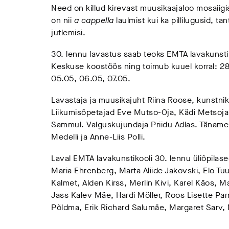
Need on killud kirevast muusikaajaloo mosaiigis
on nii
a cappella
laulmist kui ka pillilugusid, tant
jutlemisi.
30. lennu lavastus saab teoks EMTA lavakunstik
Keskuse koostöös ning toimub kuuel korral: 28
05.05, 06.05, 07.05.
Lavastaja ja muusikajuht Riina Roose, kunstni
Liikumisõpetajad Eve Mutso-Oja, Kädi Metsoja, 
Sammul. Valguskujundaja Priidu Adlas. Täname 
Medelli ja Anne-Liis Polli.
Laval EMTA lavakunstikooli 30. lennu üliõpila
Maria Ehrenberg, Marta Aliide Jakovski, Elo Tuu
Kalmet, Alden Kirss, Merlin Kivi, Karel Käos, M
Jass Kalev Mäe, Hardi Möller, Roos Lisette Par
Põldma, Erik Richard Salumäe, Margaret Sarv, 