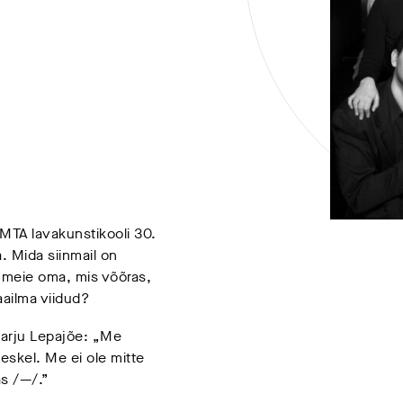
EMTA lavakunstikooli 30.
a. Mida siinmail on
sti meie oma, mis võõras,
aailma viidud?
arju Lepajõe: „Me
eskel. Me ei ole mitte
äs /—/.”