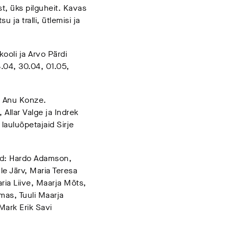
t, üks pilguheit. Kavas
su ja tralli, ütlemisi ja
ooli ja Arvo Pärdi
.04, 30.04, 01.05,
k Anu Konze.
Allar Valge ja Indrek
lauluõpetajaid Sirje
sed: Hardo Adamson,
le Järv, Maria Teresa
aria Liive, Maarja Mõts,
mas, Tuuli Maarja
Mark Erik Savi