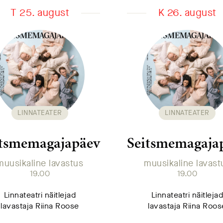
T 25. august
K 26. august
LINNATEATER
LINNATEATER
itsmemagajapäev
Seitsmemagaja
muusikaline lavastus
muusikaline lavast
19.00
19.00
Linnateatri näitlejad
Linnateatri näitleja
lavastaja Riina Roose
lavastaja Riina Roos