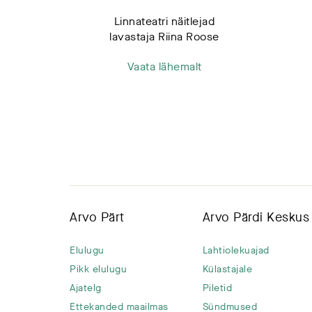
Linnateatri näitlejad
lavastaja Riina Roose
Vaata lähemalt
Arvo Pärt
Arvo Pärdi Keskus
Elulugu
Lahtiolekuajad
Pikk elulugu
Külastajale
Ajatelg
Piletid
Ettekanded maailmas
Sündmused