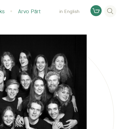
Otsi
ks
Arvo Pärt
in English