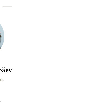
päev
us
d
e