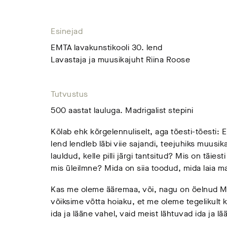
Esinejad
EMTA lavakunstikooli 30. lend
Lavastaja ja muusikajuht Riina Roose
Tutvustus
500 aastat lauluga. Madrigalist stepini
Kõlab ehk kõrgelennuliselt, aga tõesti-tõesti: 
lend lendleb läbi viie sajandi, teejuhiks muusik
lauldud, kelle pilli järgi tantsitud? Mis on täie
mis üleilmne? Mida on siia toodud, mida laia m
Kas me oleme ääremaa, või, nagu on öelnud M
võiksime võtta hoiaku, et me oleme tegelikult k
ida ja lääne vahel, vaid meist lähtuvad ida ja lä