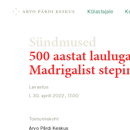
Külastajale
K
Sündmused
500 aastat lauluga
Madrigalist stepi
Lavastus
L 30. aprill 2022, 17.00
Toimumiskoht
Arvo Pärdi Keskus